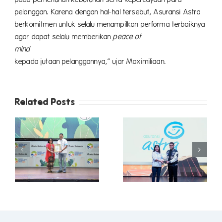
pelanggan. Karena dengan hal-hal tersebut, Asuransi Astra
berkomitmen untuk selalu menampilkan performa terbaiknya
agar dapat selalu memberikan
peace of
mind
kepada jutaan pelanggannya,” ujar Maximiliaan.
Related Posts
Berkat
Konsistensi dan
Asuransi Astra
Inovasi yang
Kembali Raih
Melampaui
Penghargaan
Ekspektasi,
Bisnis Indonesia
Asuransi Astra
Financial Award
Raih Dua
a
2025
Penghargaan
l
Sekaligus