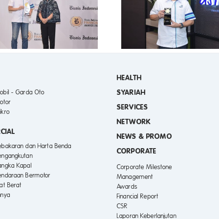
Medika dari Asuransi Astra
melalui Berbaga
Raih Penghargaan Customer
Layanan, Garda
Experience Terbaik di Asian
Corporate Ima
Experience Awards 2025
2025
HEALTH
SYARIAH
obil - Garda Oto
otor
SERVICES
ikro
NETWORK
CIAL
NEWS & PROMO
Kebakaran dan Harta Benda
CORPORATE
engangkutan
angka Kapal
Corporate Milestone
endaraan Bermotor
Management
lat Berat
Awards
nnya
Financial Report
CSR
Laporan Keberlanjutan