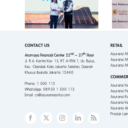
ampaui
Penghargaan Bisnis
si Astra
Indonesia Financial Award
argaan
2025
CONTACT US
RETAIL
Asuransi M
nd
th
Arumaya Financial Center 22
– 27
Floor
Asuransi M
Jl. R.A. Kartini Kav 15, RT.4/RW.1, Lb. Bulus,
Asuransi M
Kec. Cilandak Kota Jakarta Selatan, Daerah
Khusus Ibukota Jakarta 12440
COMMER
Phone
: 1 500 112
Asuransi 
WhatsApp
: 08950 1 500 112
Asuransi P
Email
: cs@asuransiastra.com
Asuransi R
Asuransi K
Asuransi A
Produk Lai