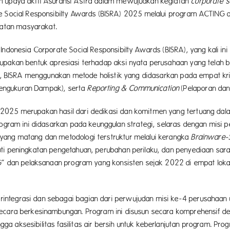
am upaya aktif Asuransi Astra dalam mewujudkan kegiatan
corporate so
te Social Responsibilty Awards (BISRA) 2025 melalui program ACTING
atan masyarakat.
 Indonesia Corporate Social Responsibilty Awards (BISRA), yang kali i
pakan bentuk apresiasi terhadap aksi nyata perusahaan yang telah be
ian, BISRA menggunakan metode holistik yang didasarkan pada empat k
engukuran Dampak), serta
Reporting & Communication
(Pelaporan dan
 2025 merupakan hasil dari dedikasi dan komitmen yang tertuang da
Program ini didasarkan pada keunggulan strategi, selaras dengan misi
yang matang dan metodologi terstruktur melalui kerangka
Brainware-
ti peningkatan pengetahuan, perubahan perilaku, dan penyediaan sara
ING” dan pelaksanaan program yang konsisten sejak 2022 di empat lok
integrasi dan sebagai bagian dari perwujudan misi ke-4 perusahaa
ecara berkesinambungan. Program ini disusun secara komprehensif deng
 aksesibilitas fasilitas air bersih untuk keberlanjutan program. Pro