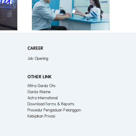
i Inovasi
 Oto Sabet
ge Award
CAREER
Job Opening
OTHER LINK
Mitra Garda Oto
Garda Marine
Astra International
Download Forms & Reports
Prosedur Pengaduan Pelanggan
Kebijakan Privasi