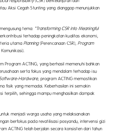
cial responsibility
(CSR) berkelanjutan dan
 atau Aksi Cegah Stunting yang dianggap menunjukkan
ni mengusung tema:
“Transforming CSR into Meaningful
rkontribusi terhadap peningkatan kualitas ekonomi,
riteria utama
Planning
(Perencanaan CSR),
Program
 Komunikasi).
lam Program ACTING, yang berhasil memenuhi bahkan
 perusahaan serta fokus yang mendalam terhadap isu
Software-Hardware,
program ACTING memastikan
na fisik yang memadai. Keberhasilan ini semakin
asi terpilih, sehingga mampu menghasilkan dampak
n untuk menjadi warga usaha yang melaksanakan
an berfokus pada revatilisasi posyandu, intervensi gizi
gram ACTING telah berjalan secara konsisten dari tahun