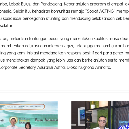
a, Lebak Bulus, dan Pandeglang. Keberlanjutan program di empat lok
donesia. Selain itu, kehadiran komunitas remaja “Sobat ACTING” me
sosialisasi pencegahan stunting dan mendukung pelaksanaan cek kese
ekitar.
tan, melainkan tantangan besar yang menentukan kualitas masa depan
 memberikan edukasi dan intervensi gizi, tetapi juga menumbuhkan ha
ng yang kami inisiasi mendapatkan respons positif dari para peneri
terus menciptakan dampak yang lebih luas dan berkelanjutan serta me
rporate Secretary Asuransi Astra, Djoko Nugroho Anindito.
Transformasi Digital Garda
Menangkan Hati