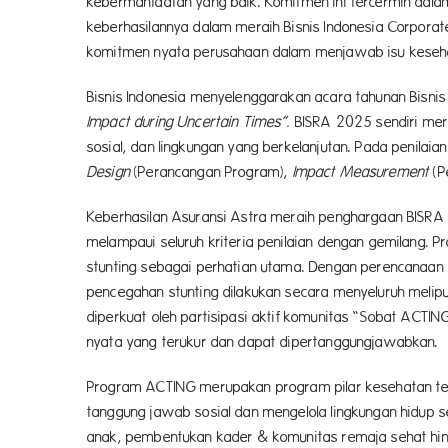
kebermanfaatan yang baik. Komitmen ini tercermin dal
keberhasilannya dalam meraih Bisnis Indonesia Corpora
komitmen nyata perusahaan dalam menjawab isu keseh
Bisnis Indonesia menyelenggarakan acara tahunan Bisnis
Impact during Uncertain Times”.
BISRA 2025 sendiri meru
sosial, dan lingkungan yang berkelanjutan. Pada penila
Design
(Perancangan Program),
Impact Measurement
(P
Keberhasilan Asuransi Astra meraih penghargaan BISRA
melampaui seluruh kriteria penilaian dengan gemilang. 
stunting sebagai perhatian utama. Dengan perencanaan 
pencegahan stunting dilakukan secara menyeluruh melipu
diperkuat oleh partisipasi aktif komunitas “Sobat ACT
nyata yang terukur dan dapat dipertanggungjawabkan.
Program ACTING merupakan program pilar kesehatan ter
tanggung jawab sosial dan mengelola lingkungan hidup s
anak, pembentukan kader & komunitas remaja sehat hingga