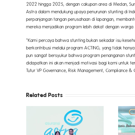
2022 hingga 2025, dengan cakupan area di Medan, Sumb
Astra dalam mendukung upaya penurunan stunting di In
perpanjangan tangan perusahaan di lapangan, membantu 
mereka menjadikan program lebih dekat dengan warga s
“Kami percaya bahwa stunting bukan sekadar isu keseha
berkontribusi melalui program ACTING, yang tidak hanya
pun sangat bersyukur bahwa program penanganan stunti
didapatkan ini akan menjadi motivasi bagi kami untuk 
Tutur VP Governance, Risk Management, Compliance & Co
Related Posts
si dan
Asuransi Astra Kembali Raih