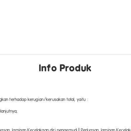
Info Produk
an terhadap kerugian/kerusakan total, yaitu :
lanjutnya;
rluasan Jaminan Kecelakaan diri pengemudi
|
Perluasan Jaminan Kecelak