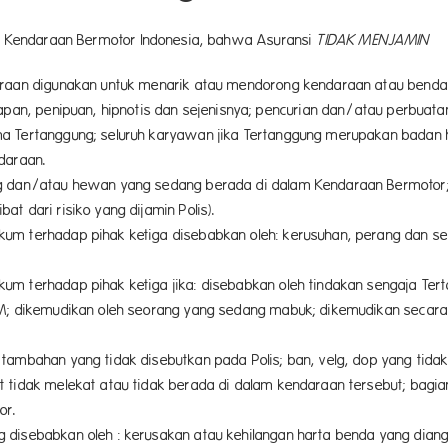
nsi Kendaraan Bermotor Indonesia, bahwa Asuransi
TIDAK MENJAMIN
daraan digunakan untuk menarik atau mendorong kendaraan atau benda
apan, penipuan, hipnotis dan sejenisnya; pencurian dan/atau perbuata
ma Tertanggung; seluruh karyawan jika Tertanggung merupakan bada
daraan.
g dan/atau hewan yang sedang berada di dalam Kendaraan Bermotor; za
t dari risiko yang dijamin Polis).
m terhadap pihak ketiga disebabkan oleh: kerusuhan, perang dan seje
um terhadap pihak ketiga jika: disebabkan oleh tindakan sengaja Te
IM; dikemudikan oleh seorang yang sedang mabuk; dikemudikan secara 
tambahan yang tidak disebutkan pada Polis; ban, velg, dop yang tidak
t tidak melekat atau tidak berada di dalam kendaraan tersebut; bagi
or.
disebabkan oleh : kerusakan atau kehilangan harta benda yang diangk