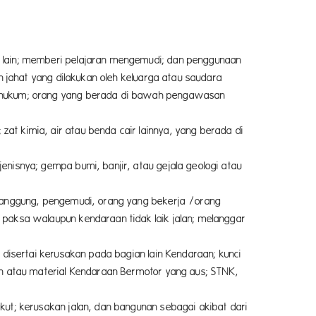
 lain; memberi pelajaran mengemudi; dan penggunaan
n jahat yang dilakukan oleh keluarga atau saudara
n hukum; orang yang berada di bawah pengawasan
t kimia, air atau benda cair lainnya, yang berada di
nisnya; gempa bumi, banjir, atau gejala geologi atau
rtanggung, pengemudi, orang yang bekerja /orang
paksa walaupun kendaraan tidak laik jalan; melanggar
 disertai kerusakan pada bagian lain Kendaraan; kunci
an atau material Kendaraan Bermotor yang aus; STNK,
ut; kerusakan jalan, dan bangunan sebagai akibat dari