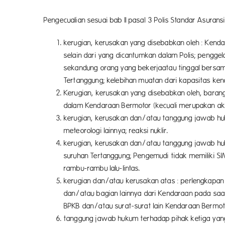
Pengecualian sesuai bab II pasal 3 Polis Standar Asura
kerugian, kerusakan yang disebabkan oleh : Ken
selain dari yang dicantumkan dalam Polis; penggel
sekandung orang yang bekerjaatau tinggal bersa
Tertanggung; kelebihan muatan dari kapasitas ken
Kerugian, kerusakan yang disebabkan oleh, baran
dalam Kendaraan Bermotor (kecuali merupakan akiba
kerugian, kerusakan dan/atau tanggung jawab huku
meteorologi lainnya; reaksi nuklir.
kerugian, kerusakan dan/atau tanggung jawab huk
suruhan Tertanggung; Pengemudi tidak memiliki S
rambu-rambu lalu-lintas.
kerugian dan/atau kerusakan atas : perlengkapan 
dan/atau bagian lainnya dari Kendaraan pada saa
BPKB dan/atau surat-surat lain Kendaraan Bermot
tanggung jawab hukum terhadap pihak ketiga yang 