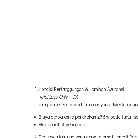
Kondisi
Pertanggungan & Jaminan Asuransi:
Total Loss Only
(TLO)
menjamin kendaraan bermotor yang dipertanggungk
Biaya perbaikan diperkirakan ≥75% pada tahun se
Hilang akibat pencurian.
Perluasan jaminan yang dapat diambil seperti Pe