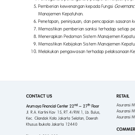
Pemberian kewenangan kepada Fungsi
Governanc
Manajemen Kepatuhan.
Penetapan, peninjauan, dan pencapaian sasaran 
Memastikan pemberian sanksi terhadap setiap pe
Menerapkan Pedoman Sistem Manajemen Kepatuhan 
Memastikan Kebijakan Sistem Manajemen Kepatuhan
Melakukan pengawasan terhadap pelaksanaan Ke
CONTACT US
RETAIL
Asuransi M
nd
th
Arumaya Financial Center 22
– 27
Floor
Asuransi M
Jl. R.A. Kartini Kav 15, RT.4/RW.1, Lb. Bulus,
Asuransi M
Kec. Cilandak Kota Jakarta Selatan, Daerah
Khusus Ibukota Jakarta 12440
COMMER