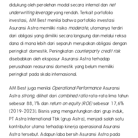
didukung oleh perolehan modal secara internal dan
net
underwriting leverage
yang rendah. Terkait portofolio
investasi, AM Best menilai bahwa portofolio investasi
Asuransi Astra memiliki risiko
moderate
, utamanya terdiri
dari obligasi yang dimiliki secara langsung dan melalui reksa
dana di mana lebih dari separuh merupakan obligasi dengan
peringkat domestik. Peningkatan
counterparty credit risk
disebabkan oleh eksposur Asuransi Astra terhadap
perusahaan reasuransi domestik yang belum memiliki
peringkat pada skala internasional.
AM Best juga menilai
Operational Performance
Asuransi
Astra
strong,
dilihat dari
combined ratio
rata-rata lima tahun
sebesar 88,1% dan
return on equity (ROE)
sebesar 17,6%
(2019-2023). Bisnis yang menguntungkan dari grup induk,
PT Astra International Tbk (grup Astra), menjadi salah satu
kontributor utama terhadap kinerja operasional Asuransi
Astra tersebut. Adapun laba bersih Asuransi Astra pada