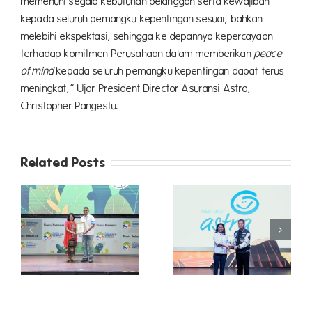
memenuhi segala kebutuhan pelanggan serta kewajiban
kepada seluruh pemangku kepentingan sesuai, bahkan
melebihi ekspektasi, sehingga ke depannya kepercayaan
terhadap komitmen Perusahaan dalam memberikan
peace
of mind
kepada seluruh pemangku kepentingan dapat terus
meningkat,” Ujar President Director Asuransi Astra,
Christopher Pangestu.
Related Posts
Berkat
Konsistensi dan
Asuransi Astra
Inovasi yang
Kembali Raih
Melampaui
Penghargaan
Ekspektasi,
Bisnis Indonesia
Asuransi Astra
Financial Award
Raih Dua
a
2025
Penghargaan
l
Sekaligus