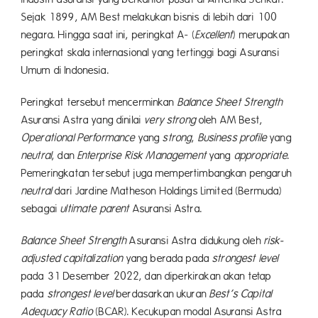
Sejak 1899, AM Best melakukan bisnis di lebih dari 100
negara. Hingga saat ini, peringkat A- (
Excellent
) merupakan
peringkat skala internasional yang tertinggi bagi Asuransi
Umum di Indonesia.
Peringkat tersebut mencerminkan
Balance Sheet Strength
Asuransi Astra yang dinilai
very strong
oleh AM Best,
Operational Performance
yang
strong
,
Business profile
yang
neutral
, dan
Enterprise Risk Management
yang
appropriate
.
Pemeringkatan tersebut juga mempertimbangkan pengaruh
neutral
dari Jardine Matheson Holdings Limited (Bermuda)
sebagai
ultimate parent
Asuransi Astra.
Balance Sheet Strength
Asuransi Astra didukung oleh
risk-
adjusted capitalization
yang berada pada
strongest level
pada 31 Desember 2022, dan diperkirakan akan tetap
pada
strongest level
berdasarkan ukuran
Best’s Capital
Adequacy Ratio
(BCAR). Kecukupan modal Asuransi Astra