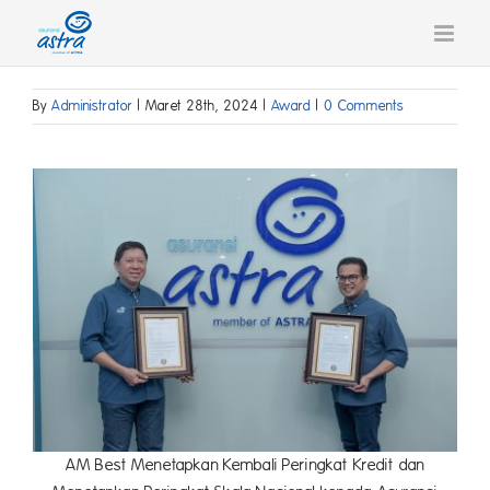
Skip
to
content
By
Administrator
|
Maret 28th, 2024
|
Award
|
0 Comments
AM Best Menetapkan Kembali Peringkat Kredit dan