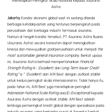
Menetapkan Peringkat Skala Nasional kepada Asuransi
Astra
Jakarta;
Kondisi ekonomi global saat ini sedang dilanda
berbagai ketidakpastian yang tentunya berpengaruh pada
perusahaan dari berbagai industri termasuk asuransi.
Namun di tengah kondisi tersebut, PT Asuransi Astra Buana
(Asuransi Astra) secara konsisten dapat meningkatkan
kinerja dan mewujudkan
goal
perusahaan untuk menjadi
the
most sustainable general insurance company
. Berkat upaya
ini, Asuransi Astra berhasil mempertahankan
Financial
Strength Rating
A-
(Excellent)
dan
Long-Term Issuer Credit
Rating
“a-”
(Excellent)
dari AM Best dengan
outlook stable
untuk kedua peringkat skala internasional ini. Tidak hanya itu,
pada tahun ini, AM Best juga menetapkan peringkat
Indonesian
National Scale Rating
aaa.ID
(Exceptional)
kepada
Asuransi Astra dengan
outlook stable.
AM Best adalah
lembaga pemeringkat kredit global dengan spesialisasi pada
industri asuransi yang berkantor pusat di Amerika Serikat.