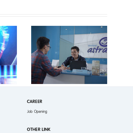
ong Tetap
n Punya
CAREER
Job Opening
OTHER LINK