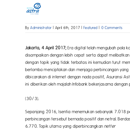
Skip
to
content
By
Administrator
|
April 6th, 2017
|
Featured
|
0 Comments
Jakarta, 4 April 2017;
Era digital telah mengubah pola k
disampaikan dengan lebih cepat serta dapat melibatkan a
dengan topik yang tidak terbatas ini kemudian turut m
berlomba menciptakan dan menjaga perbincangan yang po
dibicarakan di internet dengan nada positif, Asuransi 
ini diberikan oleh majalah Infobank bekerjasama denga
dan analisis, Isentia di
(30/3).
Sepanjang 2016, Isentia menemukan sebanyak 7.018 pem
perbincangan tersebut bernada positif dan netral. Berda
6.770. Topik utama yang diperbincangkan
netter