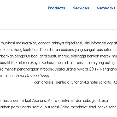
Products
Services
Networks
omunikasi masyarakat, dengan adanya digitalisasi, kini informasi dapa
udiens yang lebih luas. Keterlibatan audiens yang sangat luas ditamb
emberikan pengaruh bagi citra suatu merek, sehingga banyak merek mu
sitif terkait mereknya. Berhasil menjadi asuransi umum yang paling 
Astra meraih penghargaan Infobank Digital Brand Award 2017. Penghar
n perusahaan
media monitoring
 Shangri-La hotel Jakarta, Kam
bicaraan terkait Asuransi Astra di internet dan sebagian besar
sarkan perhitungan Isentia, Asuransi Astra mendapat total indeks seb