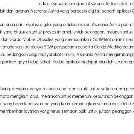
an Asuransi Astra untuk menj
oduk dan layanan Asuransi Astra yang berbasis digital, seperti aplika
 buah dari revolusi digital yang dideklarasikan Asuransi Astra pada ta
aik yang ditujukan untuk proses internal, untuk pelanggan, maupun untu
y dan Garda Mobile Otosales yang memudahkan
frontliners
dalam membe
memudahkan pengelola SDM perusahaan peserta Garda Medika dalam
ial. Sedangkan bagi masyarakat umum, Asuransi Astra mengembangka
artner gaya hidup sehat. Kedua aplikasi ini dapat diunduh secara gra
imbangi dengan adanya respon cepat dan solutif untuk setiap suara pe
semata mengikuti arus, melainkan untuk memenuhi kebutuhan pelanggan 
r
yang berarti bahwa apa yang kami kembangkan selama ini sudah tep
memberikan layanan yang terus semakin baik untuk jutaan pelanggan kam