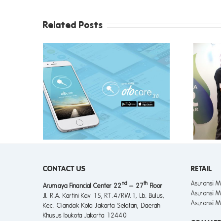
Related Posts
TOCARE
ASURANSI ASTRA SABET
 KLAIM
PENGHARGAAN TERBAIK
PANG DI
BIDANG PUBLIC RELATIONS
L
CONTACT US
RETAIL
Asuransi M
nd
th
Arumaya Financial Center 22
– 27
Floor
Asuransi M
Jl. R.A. Kartini Kav 15, RT.4/RW.1, Lb. Bulus,
Asuransi M
Kec. Cilandak Kota Jakarta Selatan, Daerah
Khusus Ibukota Jakarta 12440