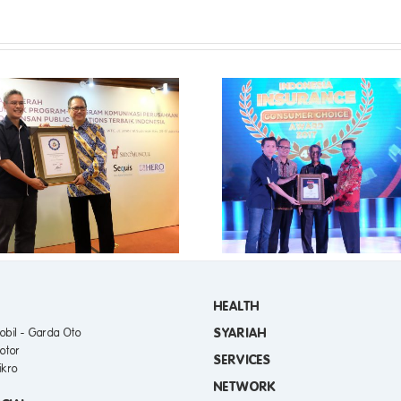
Asuransi Astra Jadi Asuransi
Yuk, Jaga Kant
Pilihan Pelanggan Berkat
Aman Meskipu
Kinerja Public Relations
Mobil!
yang Positif
HEALTH
SYARIAH
obil - Garda Oto
otor
SERVICES
ikro
NETWORK