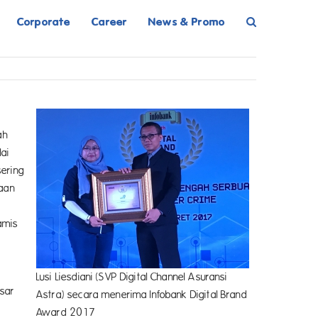
Corporate
Career
News & Promo
t
ah
lai
sering
gaan
is
Lusi Liesdiani (SVP Digital Channel Asuransi
esar
Astra) secara menerima Infobank Digital Brand
Award 2017