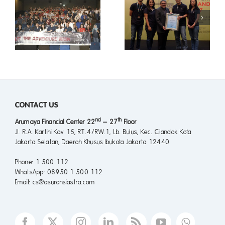
ANTARKAN
Melek Asuransi
#BERKAHSENYUM
N
dan Keselamatan
SEBAGAI
Berlalu Lintas
INDONESIA MOST
Adalah Hak
EXPERIENTIAL
AN
Segala Usia
BRAND
ACTIVATION
NG
2017
CONTACT US
nd
th
Arumaya Financial Center 22
– 27
Floor
Jl. R.A. Kartini Kav 15, RT.4/RW.1, Lb. Bulus, Kec. Cilandak Kota
Jakarta Selatan, Daerah Khusus Ibukota Jakarta 12440
Phone
: 1 500 112
WhatsApp
: 08950 1 500 112
Email
: cs@asuransiastra.com