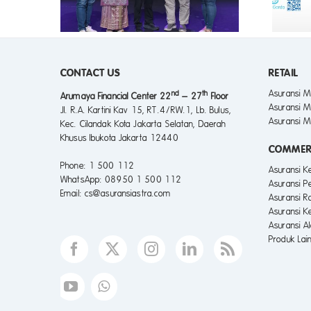
ia PR of
CONTACT US
RETAIL
Asuransi M
nd
th
Arumaya Financial Center 22
– 27
Floor
Asuransi M
Jl. R.A. Kartini Kav 15, RT.4/RW.1, Lb. Bulus,
Asuransi M
Kec. Cilandak Kota Jakarta Selatan, Daerah
Khusus Ibukota Jakarta 12440
COMMER
Phone
: 1 500 112
Asuransi 
WhatsApp
: 08950 1 500 112
Asuransi P
Email
: cs@asuransiastra.com
Asuransi R
Asuransi K
Asuransi A
Produk Lai