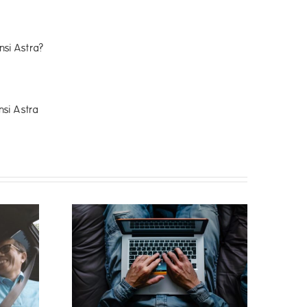
nsi Astra?
nsi Astra
ejahatan
ingkat saat
an