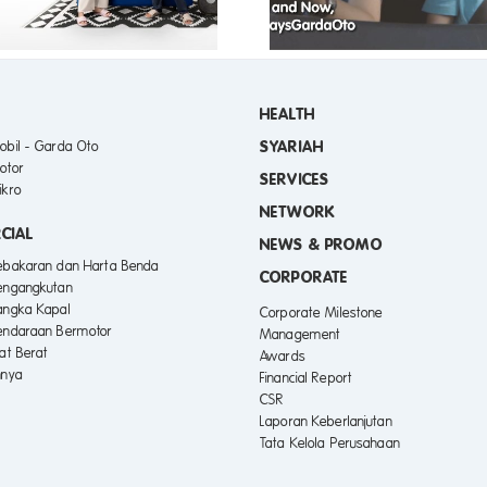
HEALTH
SYARIAH
obil - Garda Oto
otor
SERVICES
ikro
NETWORK
CIAL
NEWS & PROMO
Kebakaran dan Harta Benda
CORPORATE
engangkutan
angka Kapal
Corporate Milestone
endaraan Bermotor
Management
lat Berat
Awards
nnya
Financial Report
CSR
Laporan Keberlanjutan
Tata Kelola Perusahaan