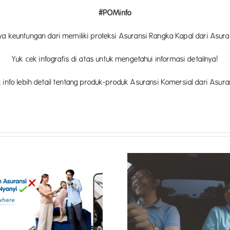
#POMinfo
ya keuntungan dari memiliki proteksi Asuransi Rangka Kapal dari Asura
Yuk cek infografis di atas untuk mengetahui informasi detailnya!
uk info lebih detail tentang produk-produk Asuransi Komersial dari Asura
Waspada! 4 K
Then and Now,
Finansial Ini Men
#AlwaysGardaOto
Ramad