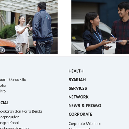
KLAIM MUDAH GARDA OTO
Manfaat Perawa
PASCAMUDIK
Secara Ber
HEALTH
SYARIAH
obil - Garda Oto
otor
SERVICES
ikro
NETWORK
CIAL
NEWS & PROMO
Kebakaran dan Harta Benda
CORPORATE
engangkutan
angka Kapal
Corporate Milestone
endaraan Bermotor