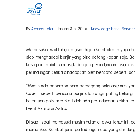
Skip
to
content
By
Administrator
|
Januari 8th, 2016
|
Knowledge-base
,
Service
Memasuki awal tahun, musim hujan kembali menyapa ham
siap menghadapi banjir yang bisa datang kapan saja. B
kesiapan mobil, termasuk dengan perlindungan (asurans
perlindungan ketika dihadapkan oleh bencana seperti ban
“Masih ada beberapa para pemegang polis asuransi yan
Cover), seperti bencana banjir atau angin puting beliung
ketentuan polis mereka tidak ada perlindungan ketika te
Event Asuransi Astra.
Di saat-saat memasuki musim hujan di awal tahun ini, p
memeriksa kembali jenis perlindungan apa yang dilindung