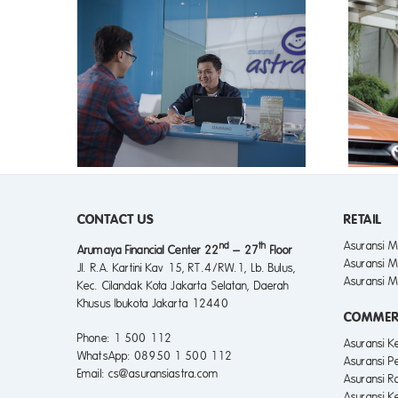
BERKENDARA TETAP AMAN
RRIES
DI MUSIM HUJAN? KENAPA
OLIS
TIDAK!
CONTACT US
RETAIL
Asuransi M
nd
th
Arumaya Financial Center 22
– 27
Floor
Asuransi M
Jl. R.A. Kartini Kav 15, RT.4/RW.1, Lb. Bulus,
Asuransi M
Kec. Cilandak Kota Jakarta Selatan, Daerah
Khusus Ibukota Jakarta 12440
COMMER
Phone
: 1 500 112
Asuransi 
WhatsApp
: 08950 1 500 112
Asuransi P
Email
: cs@asuransiastra.com
Asuransi R
Asuransi K