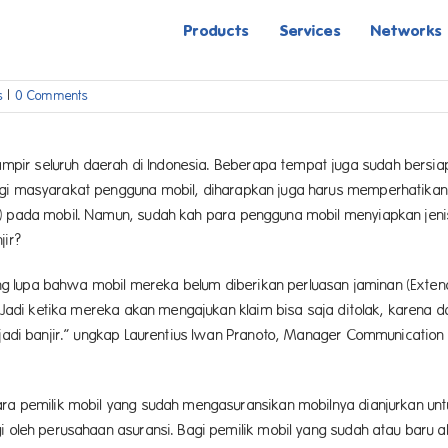
Products
Services
Networks
s
|
0 Comments
pir seluruh daerah di Indonesia. Beberapa tempat juga sudah bersia
agi masyarakat pengguna mobil, diharapkan juga harus memperhatikan
i) pada mobil. Namun, sudah kah para pengguna mobil menyiapkan jeni
jir?
g lupa bahwa mobil mereka belum diberikan perluasan jaminan (Exte
. Jadi ketika mereka akan mengajukan klaim bisa saja ditolak, karena 
rjadi banjir.” ungkap Laurentius Iwan Pranoto, Manager Communication
ara pemilik mobil yang sudah mengasuransikan mobilnya dianjurkan un
i oleh perusahaan asuransi. Bagi pemilik mobil yang sudah atau baru 