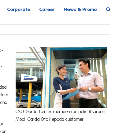
Corporate
Career
News & Promo
p-
s
nded
dalam
 and
CSO Garda Center memberikan polis Asuransi
Mobil Garda Oto kepada customer
tuk
akan