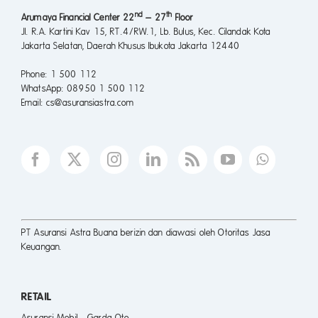
nd
th
Arumaya Financial Center 22
– 27
Floor
Jl. R.A. Kartini Kav 15, RT.4/RW.1, Lb. Bulus, Kec. Cilandak Kota
Jakarta Selatan, Daerah Khusus Ibukota Jakarta 12440
Phone
: 1 500 112
WhatsApp
: 08950 1 500 112
Email
: cs@asuransiastra.com
PT Asuransi Astra Buana berizin dan diawasi oleh Otoritas Jasa
Keuangan.
RETAIL
Asuransi Mobil - Garda Oto