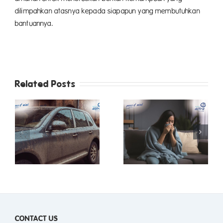
dilimpahkan atasnya kepada siapapun yang membutuhkan
bantuannya.
Related Posts
Kenali Penyakit
Tips Berkendara
k
Musim Hujan agar
Aman dan
Hidup Lebih
Nyaman Di Jalan
Sehat dan Peace
Tol
u
of Mind
CONTACT US