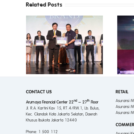
Related Posts
 MEREK
INOVASI DIGITALISASI
PALING
ASURANSI ASTRA SABET
 TAHUN
TIGA PENGHARGAAN
RUT
SEKALIGUS
CONTACT US
RETAIL
Asuransi M
nd
th
Arumaya Financial Center 22
– 27
Floor
Asuransi M
Jl. R.A. Kartini Kav 15, RT.4/RW.1, Lb. Bulus,
Asuransi M
Kec. Cilandak Kota Jakarta Selatan, Daerah
Khusus Ibukota Jakarta 12440
COMMER
Phone
: 1 500 112
Asuransi 