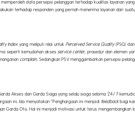
memperoleh data persepsi pelanggan terhadap kualitas layanan yang
 dilakukan terhadap responden yang pernah menerima layanan dari sua
lity Index
yang meliputi nilai untuk
Perceived Service Quality
(PSQ) da
rima seperti kemudahan akses
service center,
prosedur dan elemen ya
penanganan
complain
. Sedangkan PSV menggambarkan persepsi pelangg
i Garda Akses dan Garda Siaga yang selalu siaga selama 24/7 kemud
aan ini. Ida menyatakan “Penghargaan ini menjadi
feedback
bagi ka
an Garda Oto. Hal ini menjadi motivasi untuk terus mengembangkan l