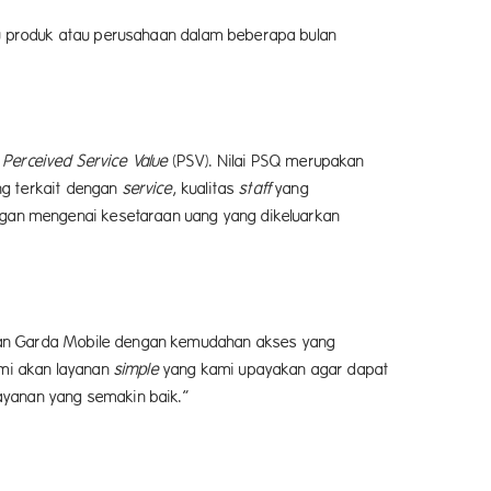
tu produk atau perusahaan dalam beberapa bulan
n
Perceived Service Value
(PSV). Nilai PSQ merupakan
ng terkait dengan
service
, kualitas
staff
yang
an mengenai kesetaraan uang yang dikeluarkan
ian Garda Mobile dengan kemudahan akses yang
mi akan layanan
simple
yang kami upayakan agar dapat
ayanan yang semakin baik.”