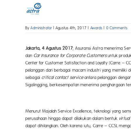
Skip
to
content
By
Administrator
|
Agustus 4th, 2017
|
Awards
|
0 Comments
Jakarta, 4 Agustus 2017
; Asuransi Astra menerima Ser
dan
Car Insurance for Corporate Customers
untuk produk
Center for Customer Satisfaction and Loyalty (Carre –
pelanggan dari berbagai macam industri yang memiliki
sebagai
critical contact service
antara pelanggan dengan 
Sigalingging, berkesempatan menerima penghargaan ters
Menurut Majalah Service Excellence, teknologi yang 
perusahaan hingga dapat dilakukan dalam bentuk
virtual
dapat dihilangkan. Oleh karena iutu, Carre – CCSL meng