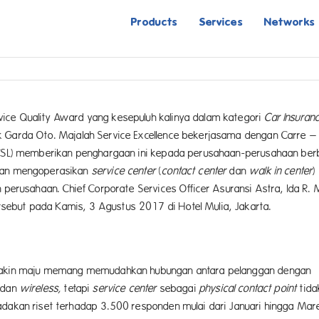
Products
Services
Networks
vice Quality Award yang kesepuluh kalinya dalam kategori
Car Insuran
 Garda Oto. Majalah Service Excellence bekerjasama dengan Carre –
 CCSL) memberikan penghargaan ini kepada perusahaan-perusahaan ber
 dan mengoperasikan
service center
(
contact center
dan
walk in center
)
perusahaan. Chief Corporate Services Officer Asuransi Astra, Ida R. 
ebut pada Kamis, 3 Agustus 2017 di Hotel Mulia, Jakarta.
semakin maju memang memudahkan hubungan antara pelanggan dengan
dan
wireless,
tetapi
service center
sebagai
physical contact point
tida
adakan riset terhadap 3.500 responden mulai dari Januari hingga Mar