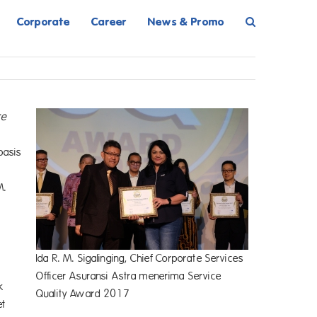
Corporate
Career
News & Promo
ce
basis
M.
Ida R. M. Sigalinging, Chief Corporate Services
Officer Asuransi Astra menerima Service
k
Quality Award 2017
et