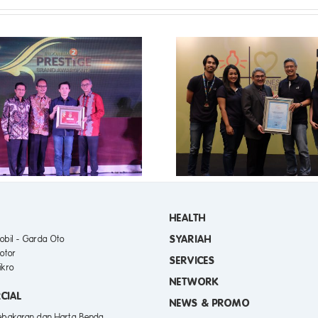
DUKUNGAN WARGANET
ANTARKAN
ASURANSI AST
#BERKAHSENYUM SEBAGAI
PENGHARGAAN 
INDONESIA MOST
BIDANG PUBLIC 
EXPERIENTIAL BRAND
ACTIVATION 2017
HEALTH
SYARIAH
obil - Garda Oto
otor
SERVICES
ikro
NETWORK
CIAL
NEWS & PROMO
Kebakaran dan Harta Benda