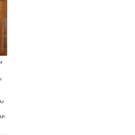
,
i
ui
lah