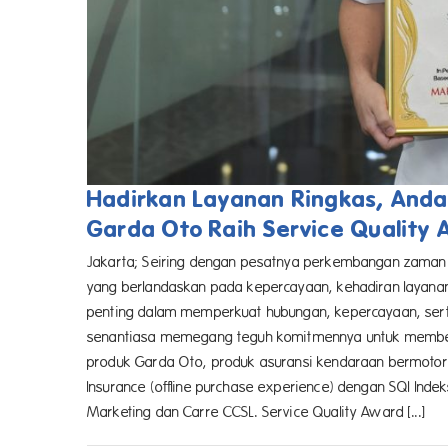
Hadirkan Layanan Ringkas, And
Garda Oto Raih Service Quality
Jakarta; Seiring dengan pesatnya perkembangan zaman 
yang berlandaskan pada kepercayaan, kehadiran layana
penting dalam memperkuat hubungan, kepercayaan, serta 
senantiasa memegang teguh komitmennya untuk member
produk Garda Oto, produk asuransi kendaraan bermotor d
Insurance (offline purchase experience) dengan SQI In
Marketing dan Carre CCSL. Service Quality Award [...]