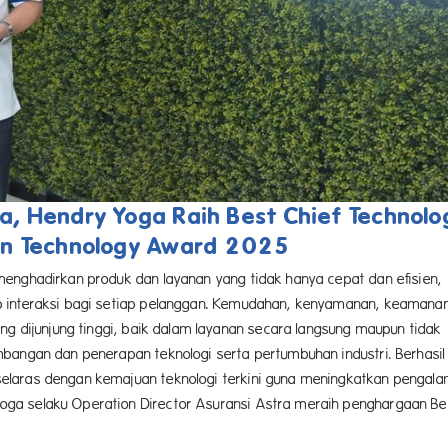
ra, Hendry Yoga Raih Best Chief Technolo
 in Technology Award 2025
menghadirkan produk dan layanan yang tidak hanya cepat dan efisien,
p interaksi bagi setiap pelanggan. Kemudahan, kenyamanan, keamana
ng dijunjung tinggi, baik dalam layanan secara langsung maupun tidak
bangan dan penerapan teknologi serta pertumbuhan industri. Berhasil
elaras dengan kemajuan teknologi terkini guna meningkatkan pengal
ga selaku Operation Director Asuransi Astra meraih penghargaan Be