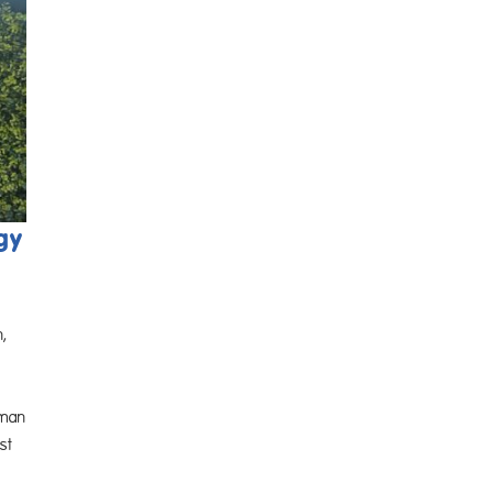
gy
n,
aman
st