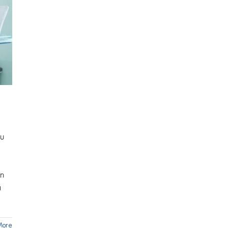
ku
an
a
More