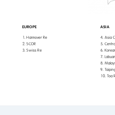
EUROPE
ASIA
1. Hannover Re
4. Asia 
2. SCOR
5. Centra
3. Swiss Re
6. Korea
7. Labua
8. Malay
9. Taipin
10. Toa 