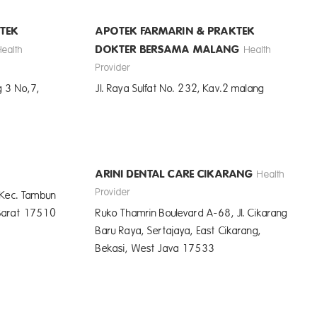
TEK
APOTEK FARMARIN & PRAKTEK
DOKTER BERSAMA MALANG
Health
Health
Provider
g 3 No,7,
Jl. Raya Sulfat No. 232, Kav.2 malang
ARINI DENTAL CARE CIKARANG
Health
Provider
 Kec. Tambun
 Barat 17510
Ruko Thamrin Boulevard A-68, Jl. Cikarang
Baru Raya, Sertajaya, East Cikarang,
Bekasi, West Java 17533