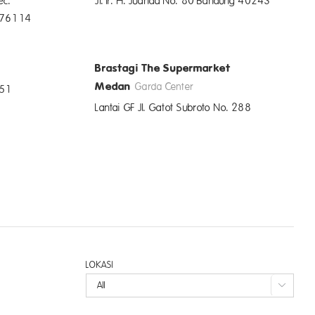
ec.
Jl. Ir. H. Juanda No. 80 Bandung 40243
n 76114
Brastagi The Supermarket
Medan
Garda Center
151
Lantai GF Jl. Gatot Subroto No. 288
LOKASI
