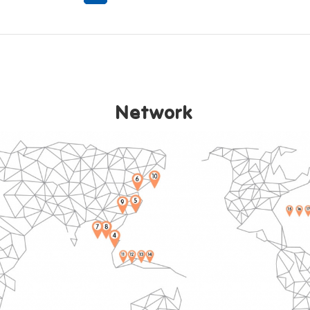
ide Rein
Network