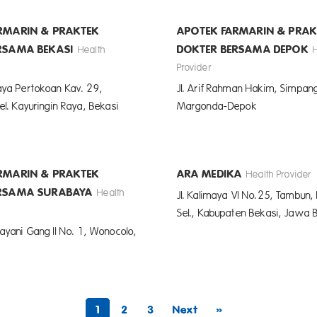
RMARIN & PRAKTEK
APOTEK FARMARIN & PRAK
RSAMA BEKASI
DOKTER BERSAMA DEPOK
Health
Provider
aya Pertokoan Kav. 29,
Jl. Arif Rahman Hakim, Simpan
el. Kayuringin Raya, Bekasi
Margonda-Depok
RMARIN & PRAKTEK
ARA MEDIKA
Health Provider
ERSAMA SURABAYA
Health
Jl. Kalimaya VI No.25, Tambun,
Sel., Kabupaten Bekasi, Jawa
ayani Gang II No. 1, Wonocolo,
1
2
3
Next
»