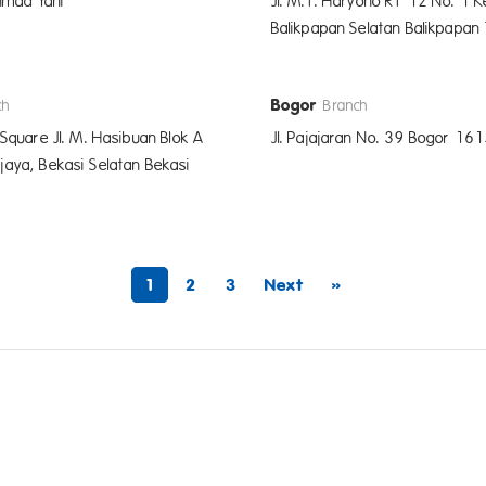
Ahmad Yani
Jl. M.T. Haryono RT 12 No. 1 K
Balikpapan Selatan Balikpapa
Bogor
ch
Branch
 Square Jl. M. Hasibuan Blok A
Jl. Pajajaran No. 39 Bogor 16
aya, Bekasi Selatan Bekasi
1
2
3
Next
»