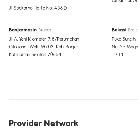
Lantai 1 Jl. 
Jl. Soekarno Hatta No. 438 D
Banjarmasin
Bekasi
Branch
Bran
Jl. A. Yani Kilometer 7.8/Perumahan
Ruko Suncity
Citraland I Walk IW/03, Kab. Banjar
No. 25 Magaj
Kalimantan Selatan 70654
17141
Provider Network