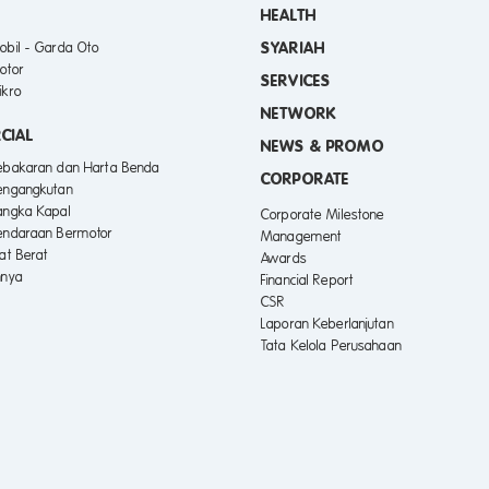
HEALTH
SYARIAH
obil - Garda Oto
otor
SERVICES
ikro
NETWORK
CIAL
NEWS & PROMO
Kebakaran dan Harta Benda
CORPORATE
engangkutan
angka Kapal
Corporate Milestone
endaraan Bermotor
Management
lat Berat
Awards
nnya
Financial Report
CSR
Laporan Keberlanjutan
Tata Kelola Perusahaan