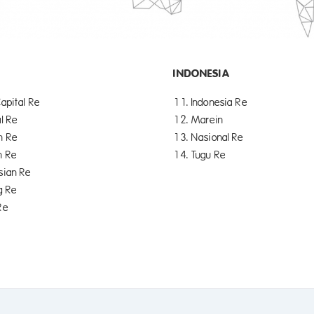
INDONESIA
Capital Re
11. Indonesia Re
l Re
12. Marein
n Re
13. Nasional Re
n Re
14. Tugu Re
sian Re
g Re
Re