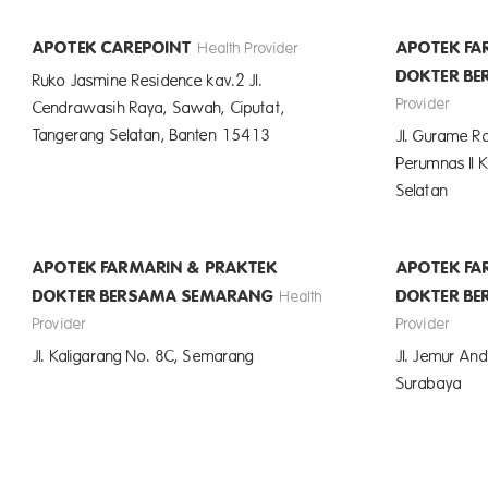
APOTEK CAREPOINT
APOTEK FA
Health Provider
DOKTER BE
Ruko Jasmine Residence kav.2 Jl.
Provider
Cendrawasih Raya, Sawah, Ciputat,
Tangerang Selatan, Banten 15413
Jl. Gurame R
Perumnas II K
Selatan
APOTEK FARMARIN & PRAKTEK
APOTEK FA
DOKTER BERSAMA SEMARANG
DOKTER B
Health
Provider
Provider
Jl. Kaligarang No. 8C, Semarang
Jl. Jemur And
Surabaya