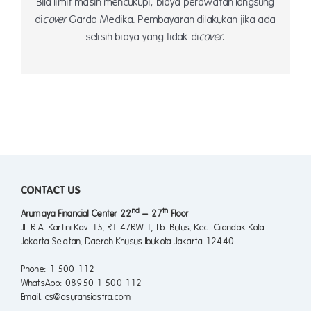
Bila limit masih mencukupi, biaya perawatan langsung
di
cover
Garda Medika. Pembayaran dilakukan jika ada
selisih biaya yang tidak di
cover
.
CONTACT US
nd
th
Arumaya Financial Center 22
– 27
Floor
Jl. R.A. Kartini Kav 15, RT.4/RW.1, Lb. Bulus, Kec. Cilandak Kota
Jakarta Selatan, Daerah Khusus Ibukota Jakarta 12440
Phone
: 1 500 112
WhatsApp
: 08950 1 500 112
Email
: cs@asuransiastra.com